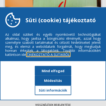
Süti (cookie) tájékoztató
Az oldal sütiket és egyéb nyomkövető technológiákat
alkalmaz, hogy javítsa a böngészési élményét, azzal hogy
Videó
személyre szabott tartalmakat és célzott hirdetéseket jelenít
meg, és elemzi a weboldalunk forgalmát, hogy megtudjuk
honnan érkeztek a látogatóink.
További információkért
kattintson ide:
TÁJÉKOZTATÓ A SÜTIKRŐL
Mind elfogad
Módosítás
ENGEDÉLYEZETT EGÉSZSÉGÜGYI SZAKMÁK
Süti információk
IMPRESSZUM
AKADÁLYMENTESÍTÉSI NYILATKOZAT
VISSZAÉLÉSEK BEJELENTÉSE