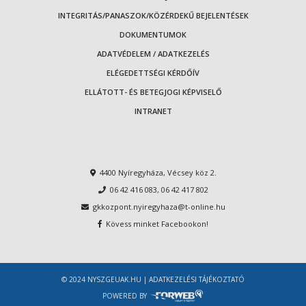
INTEGRITÁS/PANASZOK/KÖZÉRDEKŰ BEJELENTÉSEK
DOKUMENTUMOK
ADATVÉDELEM / ADATKEZELÉS
ELÉGEDETTSÉGI KÉRDŐÍV
ELLÁTOTT- ÉS BETEGJOGI KÉPVISELŐ
INTRANET
4400 Nyíregyháza, Vécsey köz 2.
06 42 416 083
,
06 42 417 802
gkkozpont.nyiregyhaza@t-online.hu
Kövess minket Facebookon!
© 2024 NYSZGEUAK.HU |
ADATKEZELÉSI TÁJÉKOZTATÓ
POWERED BY